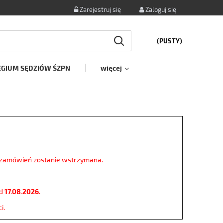
Zarejestruj się
Zaloguj się
(PUSTY)
EGIUM SĘDZIÓW ŚZPN
więcej
a zamówień zostanie wstrzymana.
od
17.08.2026
.
i.