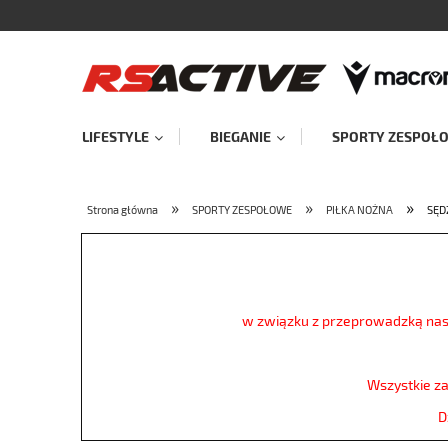
LIFESTYLE
BIEGANIE
SPORTY ZESPOŁ
»
»
»
Strona główna
SPORTY ZESPOŁOWE
PIŁKA NOŻNA
SĘD
w związku z przeprowadzką na
Wszystkie z
D