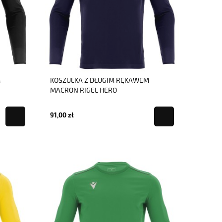
M
KOSZULKA Z DŁUGIM RĘKAWEM
MACRON RIGEL HERO
91,00 zł