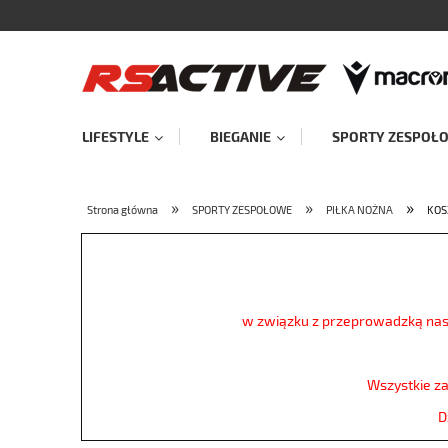
LIFESTYLE
BIEGANIE
SPORTY ZESPOŁ
»
»
»
Strona główna
SPORTY ZESPOŁOWE
PIŁKA NOŻNA
KOS
w związku z przeprowadzką na
Wszystkie z
D