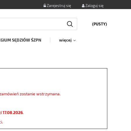
Zarejestruj się
Zaloguj się
(PUSTY)
EGIUM SĘDZIÓW ŚZPN
więcej
a zamówień zostanie wstrzymana.
od
17.08.2026
.
i.